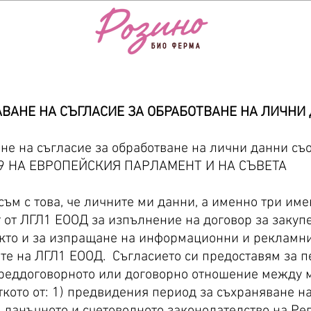
АВАНЕ НА СЪГЛАСИЕ ЗА ОБРАБОТВАНЕ НА ЛИЧНИ
не на съгласие за обработване на лични данни съо
79 НА ЕВРОПЕЙСКИЯ ПАРЛАМЕНТ И НА СЪВЕТА
ъм с това, че личните ми данни, а именно три имен
т от ЛГЛ1 ЕООД за изпълнение на договор за закуп
акто и за изпращане на информационни и рекламн
ите на ЛГЛ1 ЕООД. Съгласието си предоставям за 
реддоговорното или договорно отношение между м
аткото от: 1) предвидения период за съхраняване н
 данъчното и счетоводното законодателство на Р