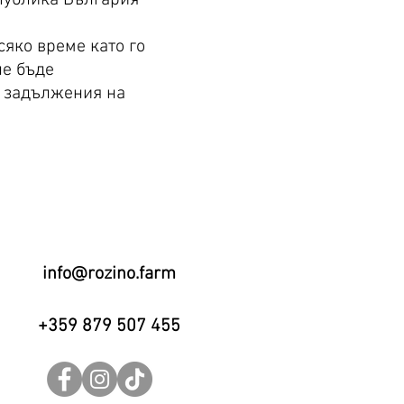
сяко време като го
не бъде
и задължения на
info@rozino.farm
+359 879 507 455