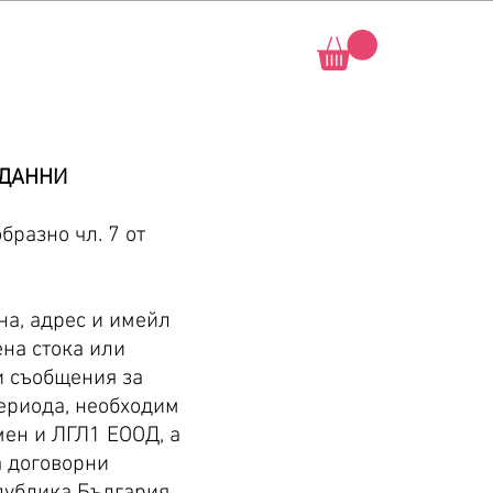
 ДАННИ
бразно чл. 7 от
а, адрес и имейл
ена стока или
и съобщения за
периода, необходим
ен и ЛГЛ1 ЕООД, а
а договорни
епублика България