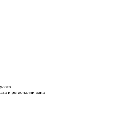
нулата
мата и регионални вина