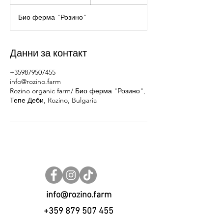
р
и
Био ферма "Розино"
к
л
ю
ч
Данни за контакт
и
л
+359879507455
info@rozino.farm
Rozino organic farm/ Био ферма "Розино",
Тепе Деби, Rozino, Bulgaria
info@rozino.farm
+359 879 507 455